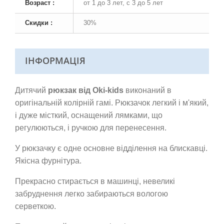
Возраст :
от 1 до 3 лет, с 3 до 5 лет
Скидки :
30%
ІНФОРМАЦІЯ
Дитячий
рюкзак від Oki-kids
виконаний в
оригінальній колірній гамі. Рюкзачок легкий і м'який,
і дуже місткий, оснащений лямками, що
регулюються, і ручкою для перенесення.
У рюкзачку є одне основне відділення на блискавці.
Якісна фурнітура.
Прекрасно стирається в машинці, невеликі
забруднення легко забираються вологою
серветкою.