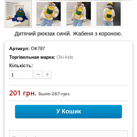
Дитячий рюкзак синій. Жабеня з короною.
Артикул:
OK787
Торгівельная марка:
Oki-kids
Кількість:
201 грн.
Было
287 грн.
У Кошик