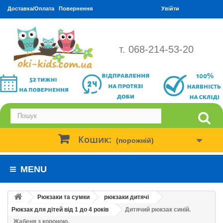
Доставка/Оплата
Повернення
Увійти
т. 068-214-53-20
Кошик:
(порожній)
MENU
Рюкзаки та сумки
рюкзаки дитячі
Рюкзак для дітей від 1 до 4 років
Дитячий рюкзак синій.
Жабеня з короною.