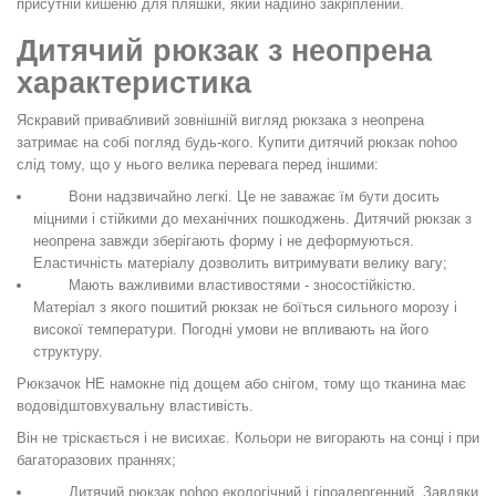
присутній кишеню для пляшки, який надійно закріплений.
Дитячий рюкзак з неопрена
характеристика
Яскравий привабливий зовнішній вигляд рюкзака з неопрена
затримає на собі погляд будь-кого. Купити дитячий рюкзак nohoo
слід тому, що у нього велика перевага перед іншими:
Вони надзвичайно легкі. Це не заважає їм бути досить
міцними і стійкими до механічних пошкоджень. Дитячий рюкзак з
неопрена завжди зберігають форму і не деформуються.
Еластичність матеріалу дозволить витримувати велику вагу;
Мають важливими властивостями - зносостійкістю.
Матеріал з якого пошитий рюкзак не боїться сильного морозу і
високої температури. Погодні умови не впливають на його
структуру.
Рюкзачок НЕ намокне під дощем або снігом, тому що тканина має
водовідштовхувальну властивість.
Він не тріскається і не висихає. Кольори не вигорають на сонці і при
багаторазових праннях;
Дитячий рюкзак nohoo екологічний і гіпоалергенний. Завдяки