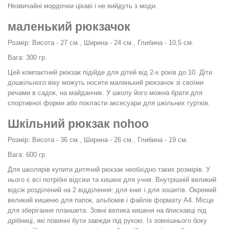
Незвичайні мордочки цікаві і не вийдуть з моди.
маленький рюкзачок
Розмір: Висота - 27 см., Ширина - 24 см., Глибина - 10,5 см.
Вага: 300 гр.
Цей компактний рюкзак підійде для дітей від 2-х років до 10. Діти
дошкільного віку можуть носити маленький рюкзачок зі своїми
речами в садок, на майданчик. У школу його можна брати для
спортивної форми або покласти аксесуари для шкільних гуртків.
Шкільний рюкзак nohoo
Розмір: Висота - 36 см., Ширина - 26 см., Глибина - 19 см.
Вага: 600 гр.
Для школярів купити дитячий рюкзак необхідно таких розмірів. У
нього є всі потрібні відсіки та кишені для учня. Внутрішній великий
відсік розділений на 2 відділення: для книг і для зошитів. Окремий
великий кишеню для папок, альбомів і файлів формату А4. Місце
для зберігання планшета. Зовні велика кишеня на блискавці під
дрібниці, які повинні бути завжди під рукою. Із зовнішнього боку