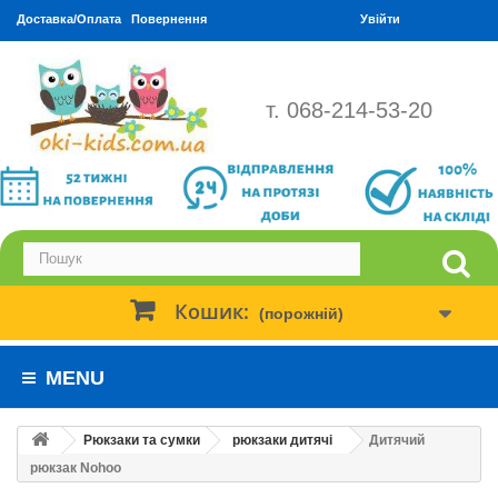
Доставка/Оплата
Повернення
Увійти
т. 068-214-53-20
Кошик:
(порожній)
MENU
Рюкзаки та сумки
рюкзаки дитячі
Дитячий
рюкзак Nohoo