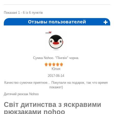
Показані 1 - 6 із 6 пунктів
Отзывы пользователей
Сумка Nohoo. "Пінгвін" чорна.
Юлия
2017-06-14
мя
Качество сумочки приятное... Покупали на подарок, так что время
Ка
покажет)
Дитячий рюкзак Nohoo
Світ дитинства з яскравими
рюкзаками nohoo