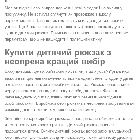
Малюк підріс і сам збирає необхідні речі в садок і на вуличну
прогулянку. Не встигли оглянути як проводжає в школу
першокласника. Така велика кількість книг доводиться носити
учневі. Що б полегшити дитині тяжкість фахівці рекомендують
купити дитячий рюкзак. Причому він повинен відповідати певним
параметрам, що б не нашкодити і полегшити спину.
Купити дитячий рюкзак з
неопрена кращий вибір
Чому повинен бути обов'язково рюкзачок, а не сумка? Сумка при
важкій вазі дає навантаження тільки на одне плече. Згодом у дітей
від такого носіння може виробитися сколіоз. Рюкзак nohoo в свою
чергу рівномірно розподіляє вагу на обидва плеча. Фахівці
рекомендують купити дитячий рюкзак з певними необхідними
особливостями. Виробники серії рюкзака з неопрена врахували дані
рекомендації і втілили їх у пропонованій колекції.
Звичайно товаровиробник рюкзака з неопрена не обмежився тільки
якістю технічних характеристик. Дитячий рюкзак повинен
подобатися дітям. Купити дитячий рюкзак nohoo захоче будь-який
хлопчисько і дівчисько завдяки яскравому і симпатичному дизайну.