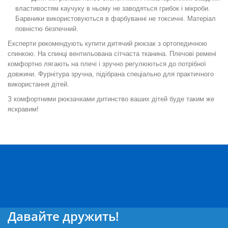
властивостям каучуку в ньому не заводяться грибок і мікроби.
Барвники використовуються в фарбуванні не токсичні. Матеріал
повністю безпечний.
Експерти рекомендують купити дитячий рюкзак з ортопедичною
спинкою. На спинці вентильована сітчаста тканина. Плечові ремені
комфортно лягають на плечі і зручно регулюються до потрібної
довжини. Фурнітура зручна, підібрана спеціально для практичного
використання дітей.
З комфортними рюкзачками дитинство ваших дітей буде таким же
яскравим!
Давайте дружить!