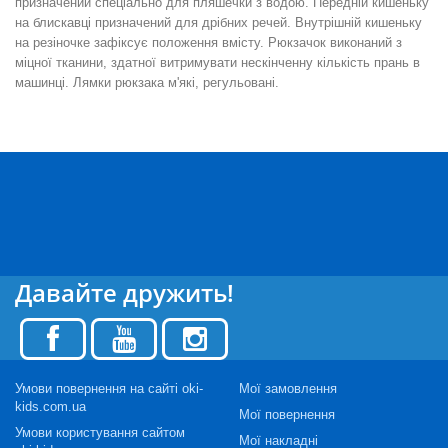
призначений спеціально для пляшечки з водою. Передній кишеньку
на блискавці призначений для дрібних речей. Внутрішній кишеньку
на резіночке зафіксує положення вмісту. Рюкзачок виконаний з
міцної тканини, здатної витримувати нескінченну кількість прань в
машинці. Лямки рюкзака м'які, регульовані.
Давайте дружить!
Умови повернення на сайті oki-
Мої замовлення
kids.com.ua
Мої повернення
Умови користування сайтом
Мої накладні