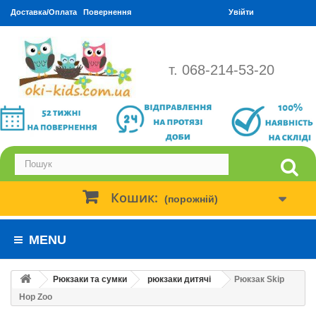
Доставка/Оплата
Повернення
Увійти
т. 068-214-53-20
Кошик:
(порожній)
MENU
Рюкзаки та сумки
рюкзаки дитячі
Рюкзак Skip
Hop Zoo