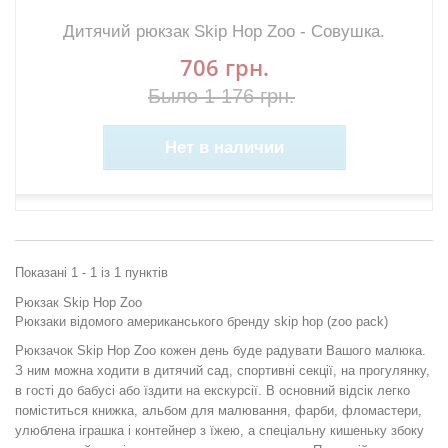
Дитячий рюкзак Skip Hop Zoo - Совушка.
706 грн.
Было 1 176 грн.
Нет в наличии
Показані 1 - 1 із 1 пунктів
Рюкзак Skip Hop Zoo
Рюкзаки відомого американського бренду skip hop (zoo pack)
Рюкзачок Skip Hop Zoo кожен день буде радувати Вашого малюка.
З ним можна ходити в дитячий сад, спортивні секції, на прогулянку,
в гості до бабусі або їздити на екскурсії. В основний відсік легко
поміститься книжка, альбом для малювання, фарби, фломастери,
улюблена іграшка і контейнер з їжею, а спеціальну кишеньку збоку