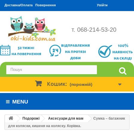
Доставка/Оплата
Повернення
Увійти
т. 068-214-53-20
Кошик:
(порожній)
MENU
Подорожі
Аксесуари для мам
Сумка – багажник
для коляски, кишеня на коляску. Корівка.