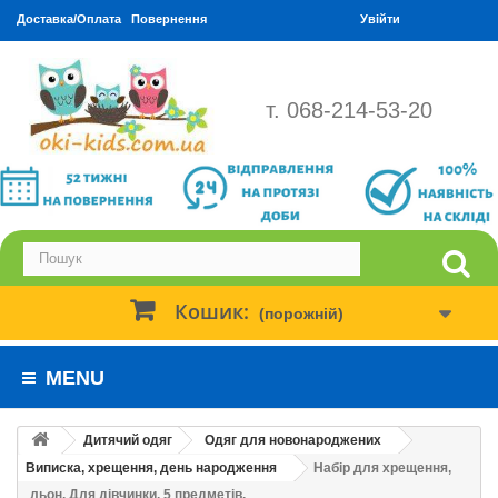
Доставка/Оплата
Повернення
Увійти
т. 068-214-53-20
Кошик:
(порожній)
MENU
Дитячий одяг
Одяг для новонароджених
Виписка, хрещення, день народження
Набір для хрещення,
льон. Для дівчинки. 5 предметів.