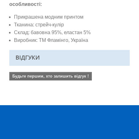
особливості:
Прикрашена модним принтом
Тканина: стрейч-кулір
Склад: бавовна 95%, еластан 5%
Виробник: ТМ Фламінго,
Україна
ВІДГУКИ
Будьте першим, хто залишить відгук !