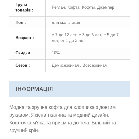
Група
Реглан, Кофта, Кофты, Джемпер
товарів :
Пол :
для мальчиков
с 7 до 12 лет, с 3 до 5 лет, с 5 до 7
Возраст :
лет, от 1 до 3 лет
Скидки :
10%
Сезон :
Демисезонная , Всесезонная
ІНФОРМАЦІЯ
Модна та зручна кофта для хлопчика з довгим
рукавом. Якісна тканина та модний дизайн.
Кофточка м'яка та приємна до тіла. Вільний та
зручний крій.