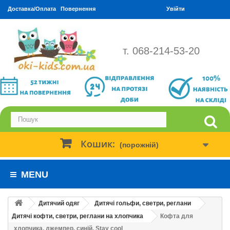
Доставка/Оплата
Повернення
Увійти
т. 068-214-53-20
Кошик:
(порожній)
MENU
Дитячий одяг
Дитячі гольфи, светри, реглани
Дитячі кофти, светри, реглани на хлопчика
Кофта для
хлопчика, джемпер, синій. Stay cool