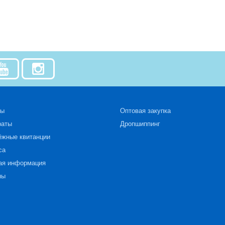
зы
Оптовая закупка
раты
Дропшиппинг
ёжные квитанции
са
ая информация
ны