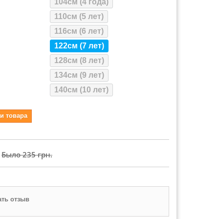
104см (4 года)
110см (5 лет)
116см (6 лет)
122см (7 лет)
128см (8 лет)
134см (9 лет)
140см (10 лет)
и товара
Было
235 грн.
ть отзыв