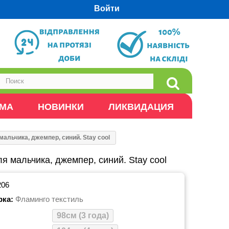
Войти
ОМА
НОВИНКИ
ЛИКВИДАЦИЯ
мальчика, джемпер, синий. Stay cool
я мальчика, джемпер, синий. Stay cool
206
рка:
Фламинго текстиль
98см (3 года)