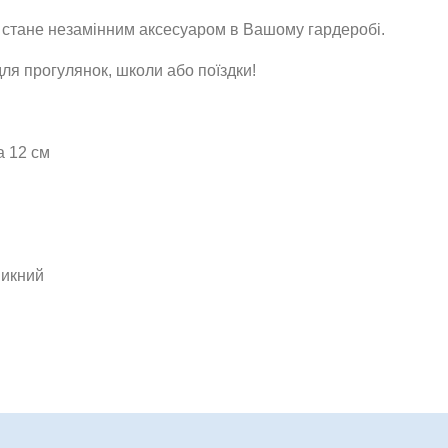
н стане незамінним аксесуаром в Вашому гардеробі.
для прогулянок, школи або поїздки!
а 12 см
никний