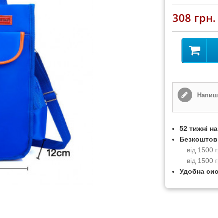
308 грн.
Напиші
52 тижні н
Безкоштов
від 1500
від 1500 
Удобна си