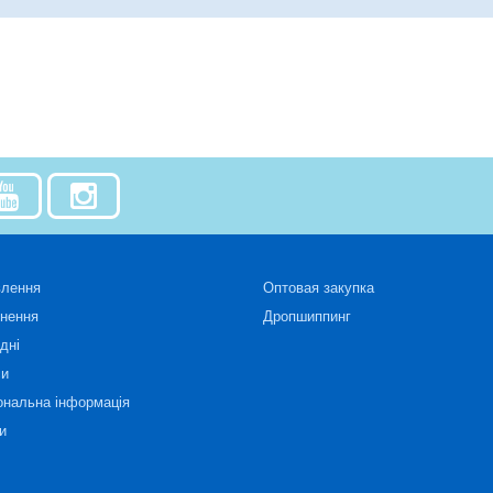
влення
Оптовая закупка
рнення
Дропшиппинг
дні
си
ональна інформація
и