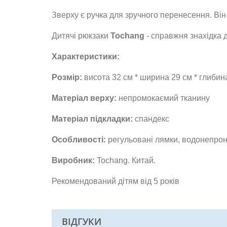
Зверху є ручка для зручного перенесення. Ві
Дитячі рюкзаки
Tochang
- справжня знахідка 
Характеристики:
Розмір:
висота 32 см * ширина 29 см * глибин
Матеріал верху:
непромокаємий тканину
Матеріал
підкладки:
спандекс
Особливості:
регульовані лямки, водонепро
Виробник:
Tochang. Китай.
Рекомендований дітям від 5 років
ВІДГУКИ