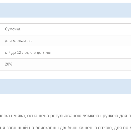
Сумочка
для мальчиков
с 7 до 12 лет, с 5 до 7 лет
20%
 легка і м'яка, оснащена регульованою лямкою і ручкою для 
 зовнішній на блискавці і дві бічні кишені з сіткою, для пої