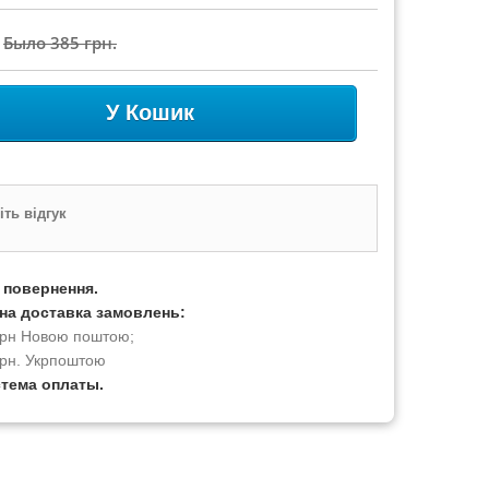
Было
385 грн.
У Кошик
ть відгук
а повернення.
на доставка замовлень:
 грн Новою поштою;
грн. Укрпоштою
стема оплаты.