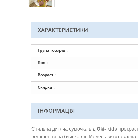
ХАРАКТЕРИСТИКИ
Група товарів :
Пол :
Возраст :
Скидки :
ІНФОРМАЦІЯ
Стильна дитяча сумочка від
Oki-
kids
прекрасн
відділення на блискавці. Модель виготовлена 