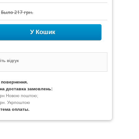
Было
217 грн.
У Кошик
ть відгук
а повернення.
на доставка замовлень:
 грн Новою поштою;
грн. Укрпоштою
стема оплаты.