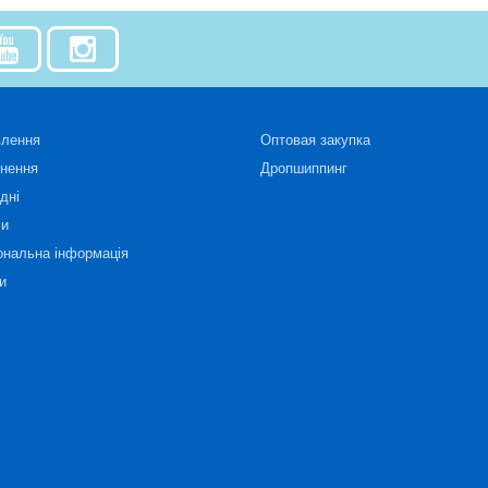
влення
Оптовая закупка
рнення
Дропшиппинг
дні
си
ональна інформація
и