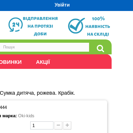
Увійти
ОВИНКИ
АКЦІЇ
Сумка дитяча, рожева. Крабік.
444
я марка:
Oki-kids