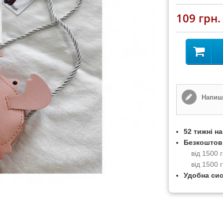
109 грн.
Напиші
52 тижні н
Безкоштов
від 1500
від 1500 
Удобна си