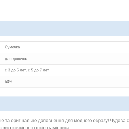
Сумочка
для девочек
с 3 до 5 лет, с 5 до 7 лет
50%
е та оригінальне доповнення для модного образу! Чудова с
з високоякісного шкірозамінника.