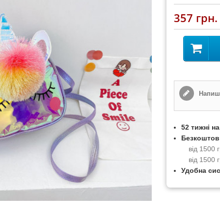
357 грн.
Напиші
52 тижні н
Безкоштов
від 1500
від 1500 
Удобна си