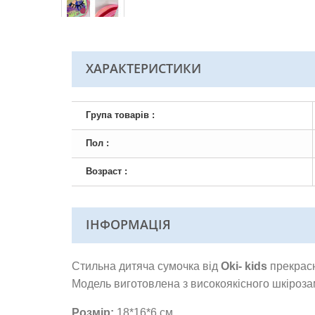
ХАРАКТЕРИСТИКИ
Група товарів :
Пол :
Возраст :
ІНФОРМАЦІЯ
Стильна дитяча сумочка від
Oki-
kids
прекрасн
Модель виготовлена з високоякісного шкіроза
Розмір:
18*16*6 см