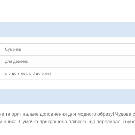
Сумочка
для девочек
с 5 до 7 лет, с 3 до 5 лет
е та оригінальне доповнення для модного образу! Чудова с
мінника. Сумочка прикрашена плівкою, що переливає, і буб