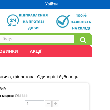
Увійти
ОВИНКИ
АКЦІЇ
тяча, фіолетова. Єдиноріг і бубонець.
849
я марка:
Oki-kids