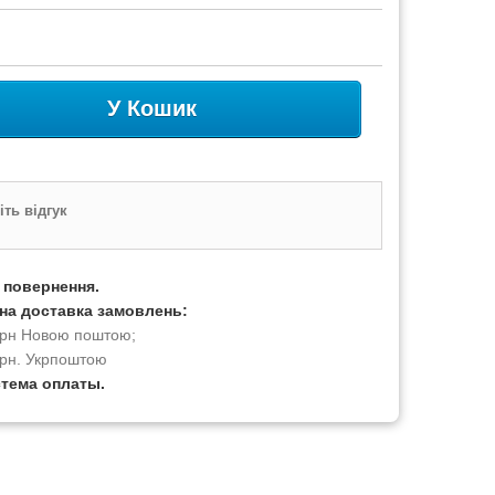
У Кошик
ть відгук
а повернення.
на доставка замовлень:
 грн Новою поштою;
грн. Укрпоштою
стема оплаты.