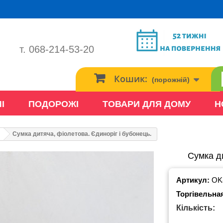
т. 068-214-53-20
Кошик:
(порожній)
І
ПОДОРОЖІ
ТОВАРИ ДЛЯ ДОМУ
Н
Сумка дитяча, фіолетова. Єдиноріг і бубонець.
Сумка ди
Артикул:
OK
Торгівельна
Кількість: