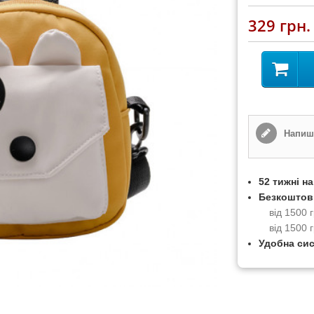
329 грн.
Напиші
52 тижні н
Безкоштов
від 1500
від 1500 
Удобна си