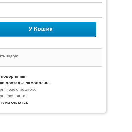
У Кошик
ть відгук
а повернення.
на доставка замовлень:
 грн Новою поштою;
грн. Укрпоштою
стема оплаты.