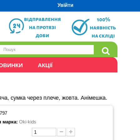
Увійти
ОВИНКИ
АКЦІЇ
ча, сумка через плече, жовта. Анімешка.
797
я марка:
Oki-kids