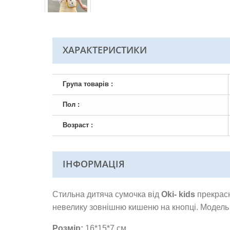
ХАРАКТЕРИСТИКИ
Група товарів :
Пол :
Возраст :
ІНФОРМАЦІЯ
Стильна дитяча сумочка від
Oki-
kids
прекрасн
невелику зовнішню кишеню на кнопці. Модель 
Розмір:
16*15*7 см