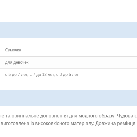
Сумочка
для девочек
с 5 до 7 лет, с 7 до 12 лет, с 3 до 5 лет
е та оригінальне доповнення для модного образу! Чудова су
виготовлена із високоякісного матеріалу. Довжина ремінця