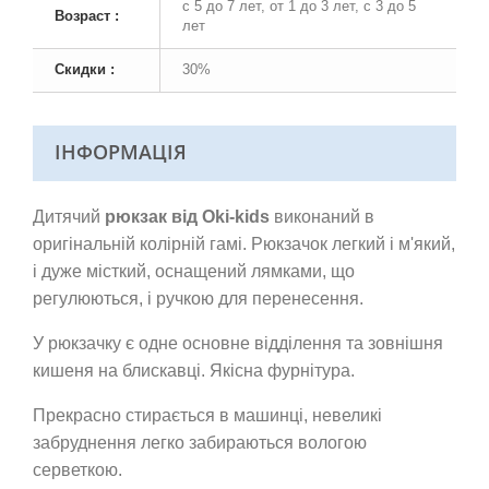
с 5 до 7 лет, от 1 до 3 лет, с 3 до 5
Возраст :
лет
Скидки :
30%
ІНФОРМАЦІЯ
Дитячий
рюкзак від Oki-kids
виконаний в
оригінальній колірній гамі. Рюкзачок легкий і м'який,
і дуже місткий, оснащений лямками, що
регулюються, і ручкою для перенесення.
У рюкзачку є одне основне відділення та зовнішня
кишеня на блискавці. Якісна фурнітура.
Прекрасно стирається в машинці, невеликі
забруднення легко забираються вологою
серветкою.