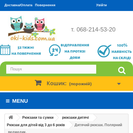
Доставка/Оплата
Повернення
Увійти
т. 068-214-53-20
Кошик:
(порожній)
MENU
Рюкзаки та сумки
рюкзаки дитячі
Рюкзак для дітей від 3 до 6 років
Дитячий рюкзак. Полярний
ведмедик.