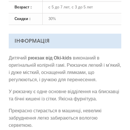
Возраст :
с 5 до 7 лет, с 3 до 5 лет
Скидки :
30%
ІНФОРМАЦІЯ
Дитячий
рюкзак від Oki-kids
виконаний в
оригінальній колірній гамі. Рюкзачок легкий і м'який,
і дуже місткий, оснащений лямками, що
регулюються, і ручкою для перенесення.
У рюкзачку є одне основне відділення на блискавці
та бічні кишені із сітки. Якісна фурнітура.
Прекрасно стирається в машинці, невеликі
забруднення легко забираються вологою
серветкою.