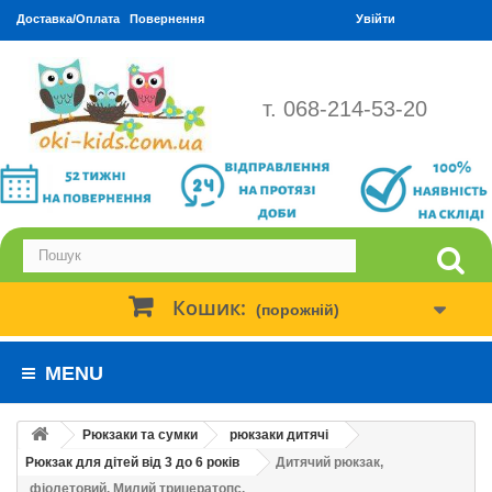
Доставка/Оплата
Повернення
Увійти
т. 068-214-53-20
Кошик:
(порожній)
MENU
Рюкзаки та сумки
рюкзаки дитячі
Рюкзак для дітей від 3 до 6 років
Дитячий рюкзак,
фіолетовий. Милий трицератопс.