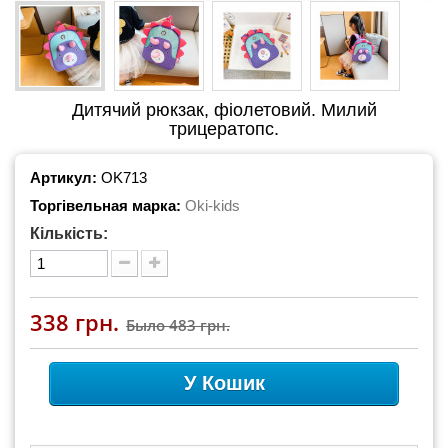
Дитячий рюкзак, фіолетовий. Милий
трицератопс.
Артикул:
OK713
Торгівельная марка:
Oki-kids
Кількість:
338 грн.
Было
483 грн.
У Кошик