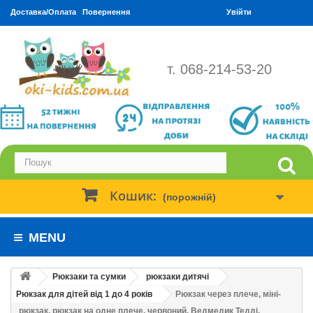
Доставка/Оплата
Повернення
Увійти
т. 068-214-53-20
Кошик:
(порожній)
MENU
Рюкзаки та сумки
рюкзаки дитячі
Рюкзак для дітей від 1 до 4 років
Рюкзак через плече, міні-
рюкзак, рюкзак на одне плече, червоний. Ведмедик Тедді.