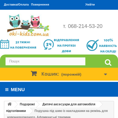
Доставка/Оплата
Повернення
Увійти
т. 068-214-53-20
Кошик:
(порожній)
MENU
Подорожі
Дитячі аксесуари для автомобіля
підголівники
Подушка під шию із накладками на ремінь для
новонародженого. Африканські тварини.