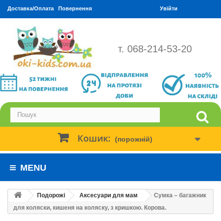
Доставка/Оплата
Повернення
Увійти
т. 068-214-53-20
Кошик:
(порожній)
MENU
Подорожі
Аксесуари для мам
Сумка – багажник
для коляски, кишеня на коляску, з кришкою. Корова.