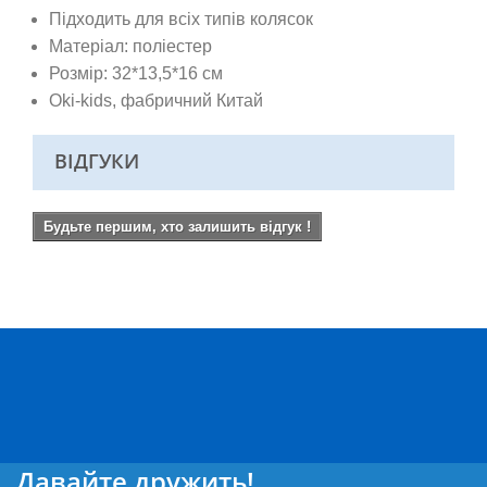
Підходить для всіх типів колясок
Матеріал: поліестер
Розмір:
32*13,5*16 см
Oki-kids, фабричний Китай
ВІДГУКИ
Будьте першим, хто залишить відгук !
Давайте дружить!