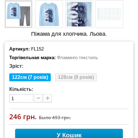
Піжама для хлопчика. Льова.
Артикул:
FL152
Торгівельная марка:
Фламинго текстиль
Зріст:
122см (7 років)
128см (8 років)
Кількість:
246 грн.
Было
493 грн.
У Кошик