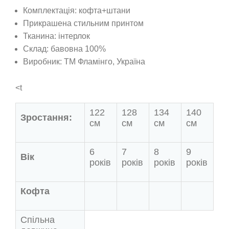
Комплектація: кофта+штани
Прикрашена стильним принтом
Тканина: інтерлок
Склад: бавовна 100%
Виробник: ТМ Фламінго
, Україна
<t
122
128
134
140
Зростання:
см
см
см
см
6
7
8
9
Вік
років
років
років
років
Кофта
Спільна