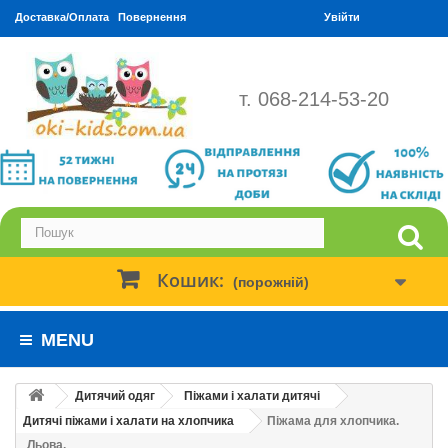
Доставка/Оплата
Повернення
Увійти
т. 068-214-53-20
Кошик:
(порожній)
MENU
Дитячий одяг
Піжами і халати дитячі
Дитячі піжами і халати на хлопчика
Піжама для хлопчика.
Льова.