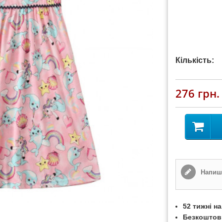
Кількість:
276 грн.
Напиші
52 тижні н
Безкоштов