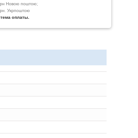
 грн Новою поштою;
грн. Укрпоштою
стема оплаты.