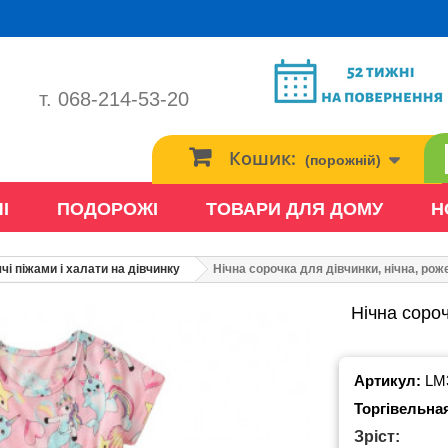
т. 068-214-53-20
Кошик:
(порожній)
І
ПОДОРОЖІ
ТОВАРИ ДЛЯ ДОМУ
Н
чі піжами і халати на дівчинку
Нічна сорочка для дівчинки, нічна, рож
Нічна сороч
Артикул:
LM
Торгівельна
Зріст: