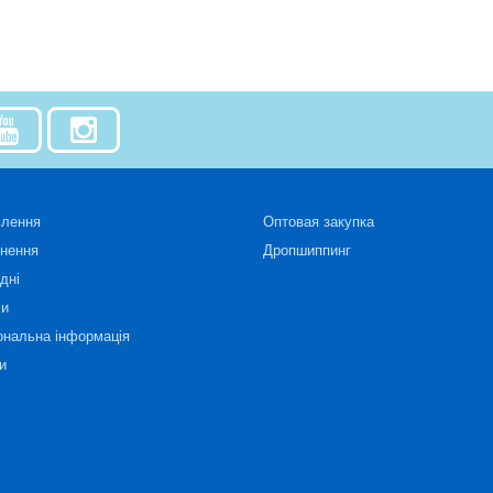
влення
Оптовая закупка
рнення
Дропшиппинг
дні
си
ональна інформація
и