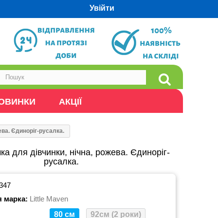
Увійти
ОВИНКИ
АКЦІЇ
ева. Єдиноріг-русалка.
ка для дівчинки, нічна, рожева. Єдиноріг-
русалка.
347
я марка:
Little Maven
80 см
92см (2 роки)