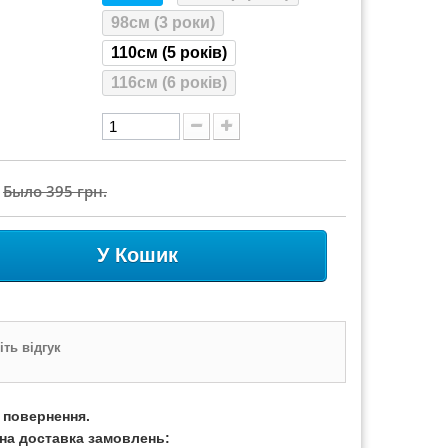
98см (3 роки)
110см (5 років)
116см (6 років)
Было
395 грн.
У Кошик
ть відгук
а повернення.
на доставка замовлень: