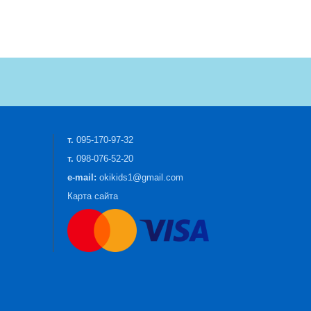
т.
095-170-97-32
т.
098-076-52-20
e-mail:
okikids1@gmail.com
Карта сайта