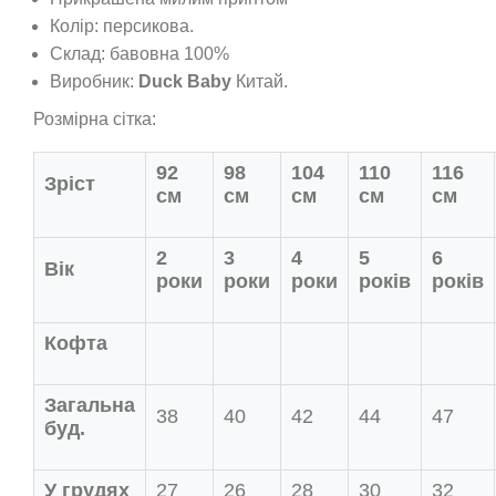
Колір: персикова.
Склад: бавовна 100%
Виробник:
Duck Baby
Китай.
Розмірна сітка:
92
98
104
110
116
Зріст
см
см
см
см
см
2
3
4
5
6
Вік
роки
роки
роки
років
років
Кофта
Загальна
38
40
42
44
47
буд.
У грудях
27
26
28
30
32