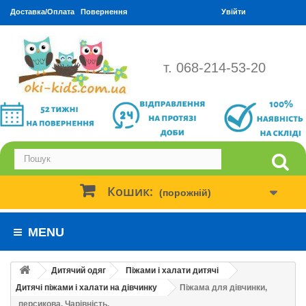
Доставка/Оплата
Повернення
Увійти
т. 068-214-53-20
Кошик:
(порожній)
MENU
Дитячий одяг
Піжами і халати дитячі
Дитячі піжами і халати на дівчинку
Піжама для дівчинки,
персикова. Чарівність.