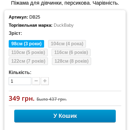
Піжама для дівчинки, персикова. Чарівність.
Артикул:
DB25
Торгівельная марка:
DuckBaby
Зріст:
98см (3 роки)
104см (4 рока)
110см (5 років)
116см (6 років)
122см (7 років)
128см (8 років)
Кількість:
349 грн.
Было
437 грн.
У Кошик