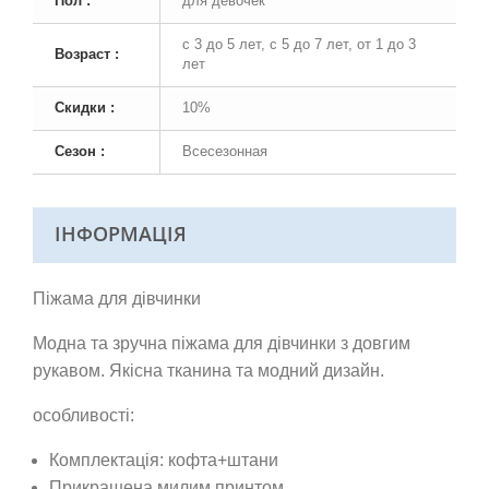
Пол :
для девочек
с 3 до 5 лет, с 5 до 7 лет, от 1 до 3
Возраст :
лет
Скидки :
10%
Сезон :
Всесезонная
ІНФОРМАЦІЯ
Піжама для дівчинки
Модна та зручна піжама для дівчинки з довгим
рукавом. Якісна тканина та модний дизайн.
особливості:
Комплектація: кофта+штани
Прикрашена милим принтом