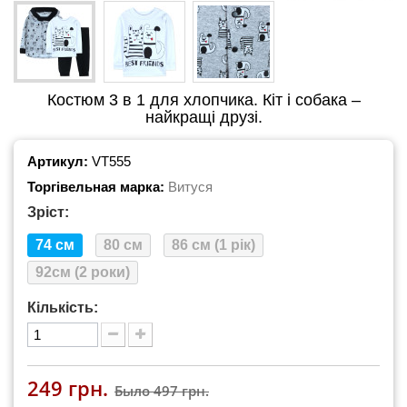
Костюм 3 в 1 для хлопчика. Кіт і собака –
найкращі друзі.
Артикул:
VT555
Торгівельная марка:
Витуся
Зріст:
74 см
80 см
86 см (1 рік)
92см (2 роки)
Кількість:
249 грн.
Было
497 грн.