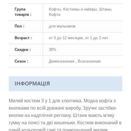
Група
Кофты, Костюмы и наборы, Штаны,
товарів :
Кофта
Пол :
для мальчиков
Возраст :
от 0 до 12 месяцев, от 1 до 3 лет
Скидки :
30%
Сезон :
Демисезонная , Всесезонная
ІНФОРМАЦІЯ
Милий костюм 3 у 1 для хлопчика. Модна кофта з
кнопками по всій довжині виробу. Зручні застібки-
кнопки на надпліччя реглану. Штани мають м'яку
гумку на поясі та дві кишеньки. Костюм виконаний в
одній кольоровій гамі та прикрашений милим