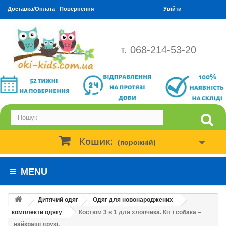
Доставка/Оплата
Повернення
Увійти
т. 068-214-53-20
Кошик:
(порожній)
MENU
Дитячий одяг
Одяг для новонароджених
комплекти одягу
Костюм 3 в 1 для хлопчика. Кіт і собака –
найкращі друзі.