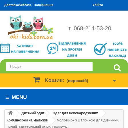
Доставка/Оплата
Повернення
Увійти
т. 068-214-53-20
Кошик:
(порожній)
MENU
Дитячий одяг
Одяг для новонароджених
Комбінезони на малюків
Чоловічок з шапочкою для дівчинки,
білий. Хрестильний набір. Ніжність.