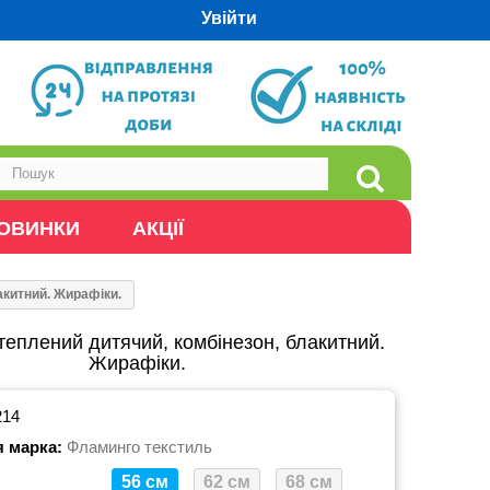
Увійти
ОВИНКИ
АКЦІЇ
акитний. Жирафiки.
теплений дитячий, комбінезон, блакитний.
Жирафiки.
214
я марка:
Фламинго текстиль
56 см
62 см
68 см