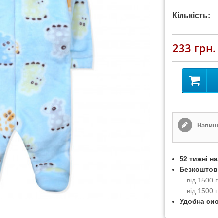
Кількість:
233 грн.
Напиші
52 тижні н
Безкоштов
від 1500
від 1500 
Удобна си