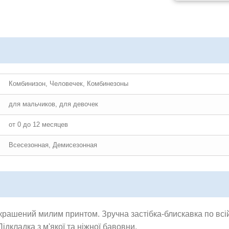
Комбинизон, Человечек, Комбинезоны
для мальчиков, для девочек
от 0 до 12 месяцев
Всесезонная, Демисезонная
ашений милим принтом. Зручна застібка-блискавка по всій 
ідкладка з м'якої та ніжної бавовни.