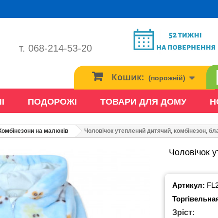
т. 068-214-53-20
Кошик:
(порожній)
І
ПОДОРОЖІ
ТОВАРИ ДЛЯ ДОМУ
Н
Комбінезони на малюків
Чоловічок утеплений дитячий, комбінезон, бл
Чоловічок у
Артикул:
FL
Торгівельна
Зріст: