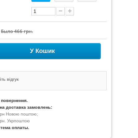
Было
466 грн.
У Кошик
ть відгук
а повернення.
на доставка замовлень:
 грн Новою поштою;
грн. Укрпоштою
стема оплаты.