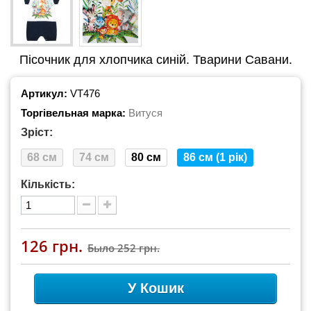
Пісочник для хлопчика синій. Тварини Савани.
Артикул:
VT476
Торгівельная марка:
Витуся
Зріст:
68 см
74 см
80 см
86 см (1 рік)
Кількість:
126 грн.
Было
252 грн.
У Кошик