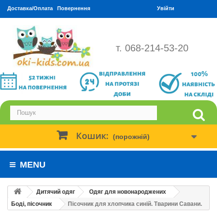
Доставка/Оплата
Повернення
Увійти
т. 068-214-53-20
Кошик:
(порожній)
MENU
Дитячий одяг
Одяг для новонароджених
Боді, пісочник
Пісочник для хлопчика синій. Тварини Савани.