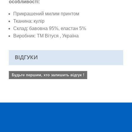
особливості:
Прикрашений милим принтом
Тканина: кулір
Склад: бавовна 95%, еластан 5%
Виробник: ТМ Вітуся
, Україна
ВІДГУКИ
Будьте першим, хто залишить відгук !