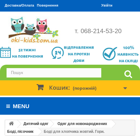
Доставка/Оплата
Повернення
Увійти
т. 068-214-53-20
Кошик:
(порожній)
MENU
Дитячий одяг
Одяг для новонароджених
Боді, пісочник
Боді для хлопчика жовтий. Гори.