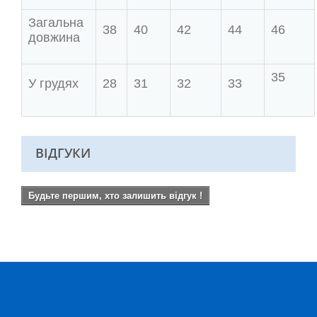
Загальна
38
40
42
44
46
довжина
35
У грудях
28
31
32
33
ВІДГУКИ
Будьте першим, хто залишить відгук !