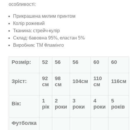
особливості:
Прикрашена милим принтом
Колір рожевий
Тканина:
стрейч-кулір
Склад: бавовна 95%, еластан 5%
Виробник: ТМ Фламінго
Розмір:
52
56
56
60
60
92
98
110
Зріст:
104см
116см
см
см
см
1
2
3
4
5
Вік:
рік
роки
роки
роки
років
Футболка