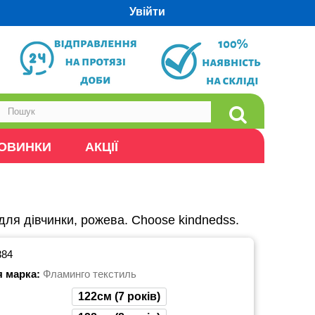
Увійти
ОВИНКИ
АКЦІЇ
для дівчинки, рожева. Choose kindnedss.
384
я марка:
Фламинго текстиль
122см (7 років)