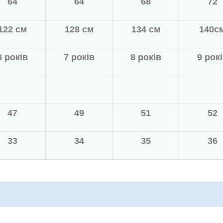
64
64
68
72
122 см
128 см
134 см
140с
6 років
7 років
8 років
9 рок
47
49
51
52
33
34
35
36