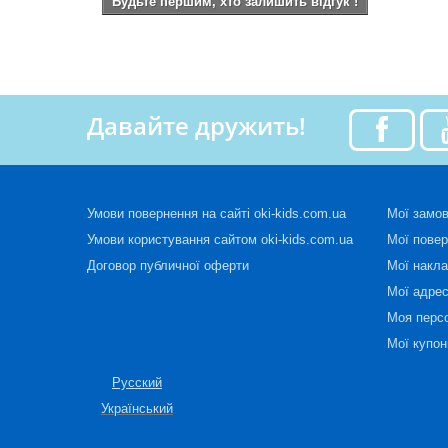
Будьте першим, хто залишить відгук !
Давайте дружить!
Умови повернення на сайті oki-kids.com.ua
Мої замо
Умови користування сайтом oki-kids.com.ua
Мої пове
Договор публичної оферти
Мої накла
Мої адре
Моя перс
Мої купон
Русский
Український