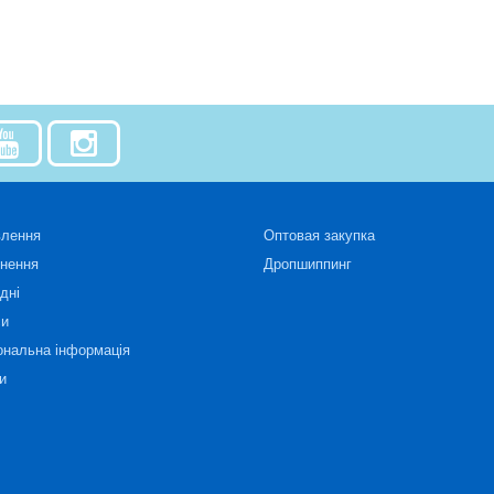
влення
Оптовая закупка
рнення
Дропшиппинг
дні
си
ональна інформація
и