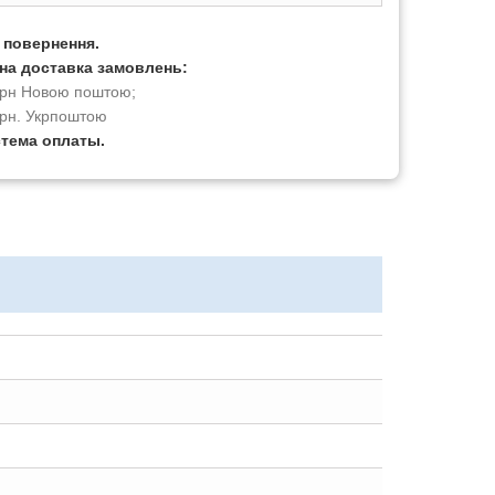
а повернення.
на доставка замовлень:
 грн Новою поштою;
грн. Укрпоштою
стема оплаты.