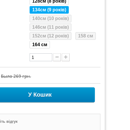
128см (8 років)
134см (9 років)
140см (10 років)
146см (11 років)
152см (12 років)
158 см
164 см
Было
269 грн.
У Кошик
ть відгук