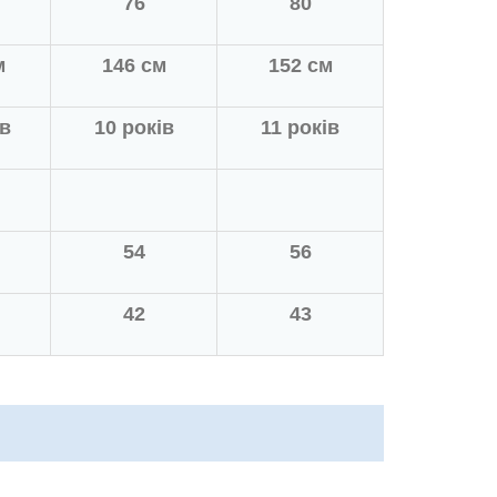
76
80
м
146 см
152 см
ів
10 років
11 років
54
56
42
43