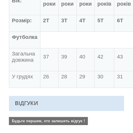
Вік:
роки
роки
роки
років
років
Розмір:
2Т
3Т
4Т
5Т
6Т
Футболка
Загальна
37
39
40
42
43
довжина
У грудях
26
28
29
30
31
ВІДГУКИ
Будьте першим, хто залишить відгук !