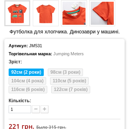
Футболка для хлопчика. Динозаври у машині.
Артикул:
JM531
Торгівельная марка:
Jumping Meters
Зріст:
92см (2 роки)
98см (3 роки)
104см (4 рока)
110см (5 років)
116см (6 років)
122см (7 років)
Кількість:
221 грн.
Было
315 грн.