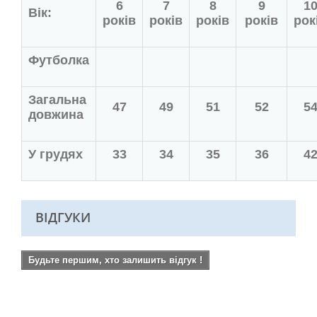
6
7
8
9
1
Вік:
років
років
років
років
рок
Футболка
Загальна
47
49
51
52
5
довжина
У грудях
33
34
35
36
4
ВІДГУКИ
Будьте першим, хто залишить відгук !