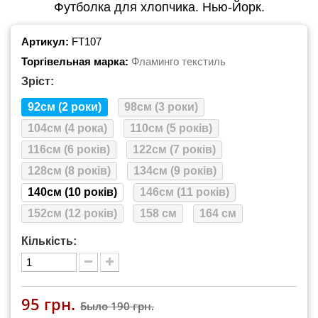
Футболка для хлопчика. Нью-Йорк.
Артикул:
FT107
Торгівельная марка:
Фламинго текстиль
Зріст:
92см (2 роки)
98см (3 роки)
104см (4 рока)
110см (5 років)
116см (6 років)
122см (7 років)
128см (8 років)
134см (9 років)
140см (10 років)
146см (11 років)
152см (12 років)
158 см
164 см
Кількість:
95 грн.
Было
190 грн.