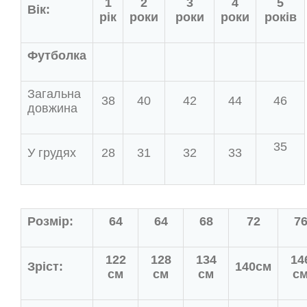
1
2
3
4
5
Вік:
рік
роки
роки
роки
років
Футболка
Загальна
38
40
42
44
46
довжина
35
У грудях
28
31
32
33
Розмір:
64
64
68
72
7
122
128
134
14
Зріст:
140см
см
см
см
с