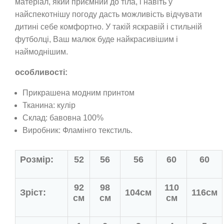
матеріал, який приємний до тіла, і навіть у
найспекотнішу погоду дасть можливість відчувати
дитині себе комфортно. У такій яскравій і стильній
футболці, Ваш малюк буде найкрасивішим і
наймоднішим.
особливості:
Прикрашена модним принтом
Тканина: кулір
Склад: бавовна 100%
Виробник: Фламінго текстиль.
Розмір:
52
56
56
60
60
92
98
110
Зріст:
104см
116см
см
см
см