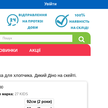
Увійти
ОВИНКИ
АКЦІЇ
а для хлопчика. Дикий Діно на скейті.
80
я марка:
27 KIDS
92см (2 роки)