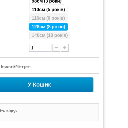
98см (3 роки)
110см (5 років)
116см (6 років)
128см (8 років)
140см (10 років)
Было
315 грн.
У Кошик
ть відгук