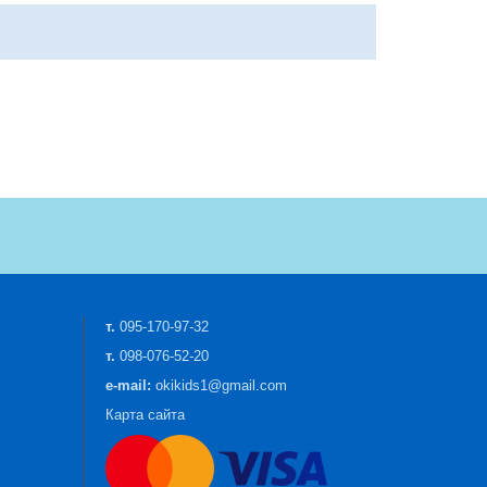
т.
095-170-97-32
т.
098-076-52-20
e-mail:
okikids1@gmail.com
Карта сайта