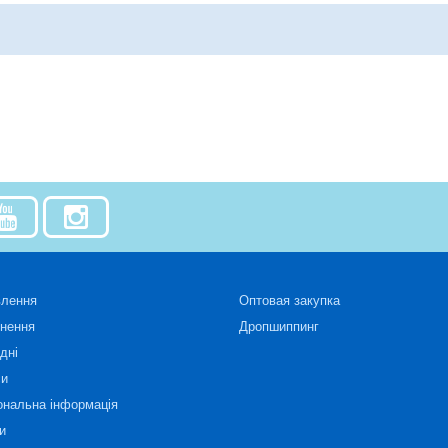
влення
Оптовая закупка
рнення
Дропшиппинг
дні
си
ональна інформація
и