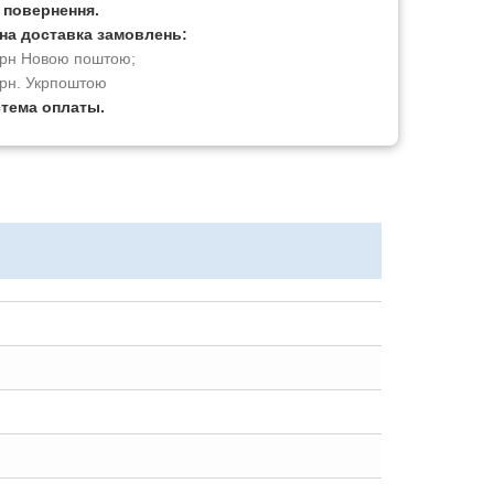
а повернення.
на доставка замовлень:
 грн Новою поштою;
грн. Укрпоштою
стема оплаты.