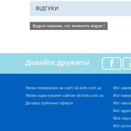
ВІДГУКИ
Будьте першим, хто залишить відгук !
Давайте дружить!
Умови повернення на сайті oki-kids.com.ua
Мої замо
Умови користування сайтом oki-kids.com.ua
Мої пове
Договор публичної оферти
Мої накла
Мої адре
Моя перс
Мої купон