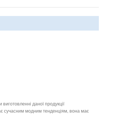
и виготовленні даної продукції
ає сучасним модним тенденціям, вона має