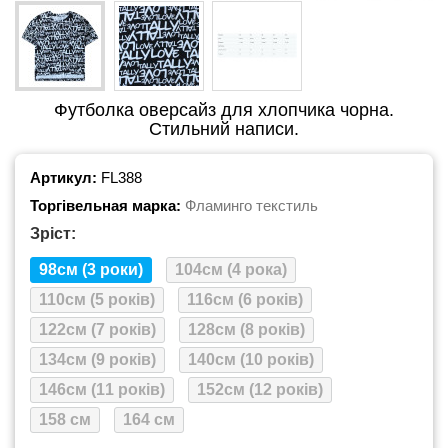
Футболка оверсайз для хлопчика чорна.
Стильний написи.
Артикул:
FL388
Торгівельная марка:
Фламинго текстиль
Зріст:
98см (3 роки)
104см (4 рока)
110см (5 років)
116см (6 років)
122см (7 років)
128см (8 років)
134см (9 років)
140см (10 років)
146см (11 років)
152см (12 років)
158 см
164 см