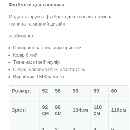
Футболки для хлопчика.
Модна та зручна футболка для хлопчика. Якісна
тканина та модний дизайн.
особливості:
Прикрашена стильним принтом
Колір білий
Тканина:
стрейч-кулір
Склад: бавовна 95%, еластан 5%
Виробник: ТМ Фламінго
Розмір:
52
56
56
60
60
92
98
110
Зріст:
104см
116см
см
см
см
1
2
3
4
5