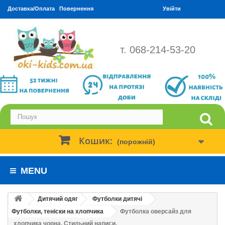
Доставка/Оплата
Повернення
Увійти
т. 068-214-53-20
Кошик:
(порожній)
MENU
Дитячий одяг
Футболки дитячі
Футболки, теніски на хлопчика
Футболка оверсайз для
хлопчика чорна. Стильний написи.