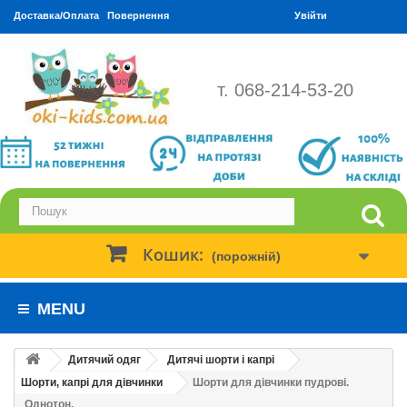
Доставка/Оплата
Повернення
Увійти
т. 068-214-53-20
Кошик:
(порожній)
MENU
Дитячий одяг
Дитячі шорти і капрі
Шорти, капрі для дівчинки
Шорти для дівчинки пудрові.
Однотон.