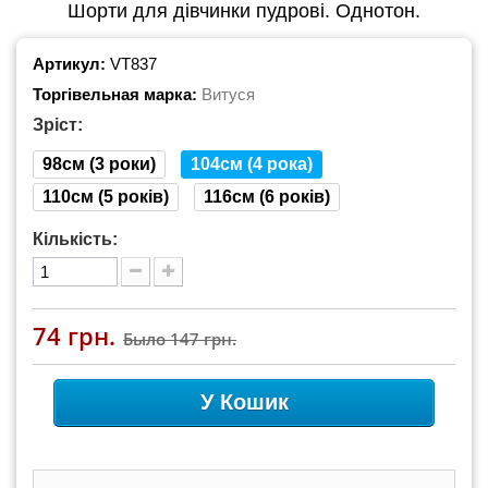
Шорти для дівчинки пудрові. Однотон.
Артикул:
VT837
Торгівельная марка:
Витуся
Зріст:
98см (3 роки)
104см (4 рока)
110см (5 років)
116см (6 років)
Кількість:
74 грн.
Было
147 грн.
У Кошик