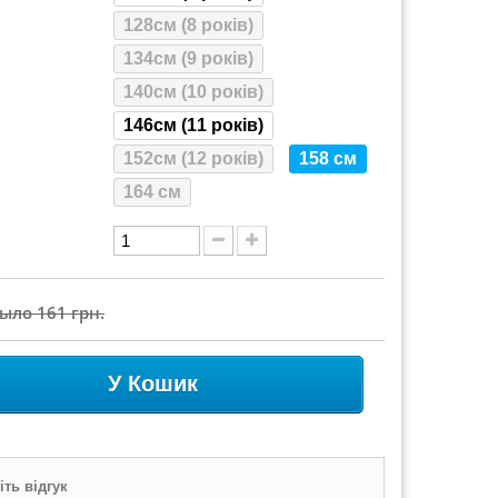
128см (8 років)
134см (9 років)
140см (10 років)
146см (11 років)
152см (12 років)
158 см
164 см
Было
161 грн.
У Кошик
ть відгук