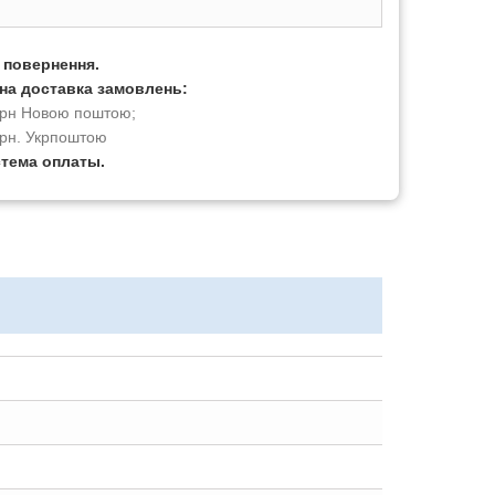
а повернення.
на доставка замовлень:
 грн Новою поштою;
грн. Укрпоштою
стема оплаты.