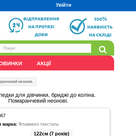
Увійти
ОВИНКИ
АКЦІЇ
аранчевий неонові.
едки для дівчинки, бриджі до коліна.
Помаранчевий неонові.
367
я марка:
Фламинго текстиль
122см (7 років)