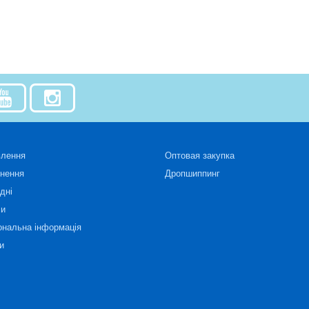
влення
Оптовая закупка
рнення
Дропшиппинг
дні
си
ональна інформація
и