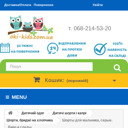
Доставка/Оплата
Повернення
Увійти
т. 068-214-53-20
Кошик:
(порожній)
MENU
Дитячий одяг
Дитячі шорти і капрі
Шорти, бриджі на хлопчика
Шорты для мальчика, серые.
Дино и следы.