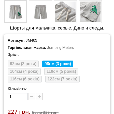
Шорты для мальчика, серые. Дино и следы.
Артикул:
JM409
Торгівельная марка:
Jumping Meters
Зріст:
92см (2 роки)
98см (3 роки)
104см (4 рока)
110см (5 років)
116см (6 років)
122см (7 років)
Кількість:
227 грн.
Было
325 грн.