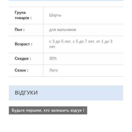
Група
Шорты
товарів :
Пол :
для мальчиков
с 3 до 5 лет, с 5 до 7 лет, от 1 до 3
Возраст :
лет
Скидки :
30%
Сезон :
Лето
ВІДГУКИ
Будьте першим, хто залишить відгук !