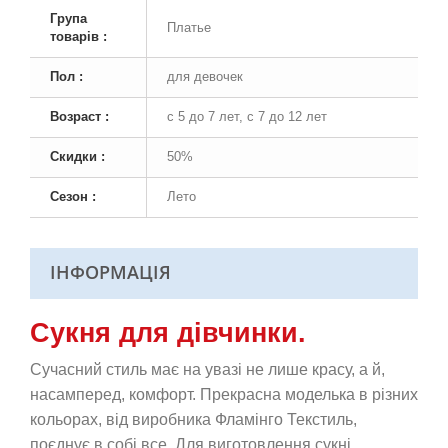
Група
Платье
товарів :
Пол :
для девочек
Возраст :
с 5 до 7 лет, с 7 до 12 лет
Скидки :
50%
Сезон :
Лето
ІНФОРМАЦІЯ
Сукня для дівчинки.
Сучасний стиль має на увазі не лише красу, а й,
насамперед, комфорт. Прекрасна моделька в різних
кольорах, від виробника Фламінго Текстиль,
поєднує в собі все. Для виготовлення сукні