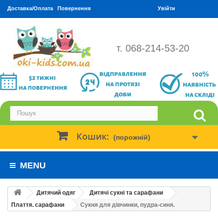
Доставка/Оплата
Повернення
Увійти
т. 068-214-53-20
Кошик:
(порожній)
MENU
Дитячий одяг
Дитячі сукні та сарафани
Плаття. сарафани
Сукня для дівчинки, пудра-синя.