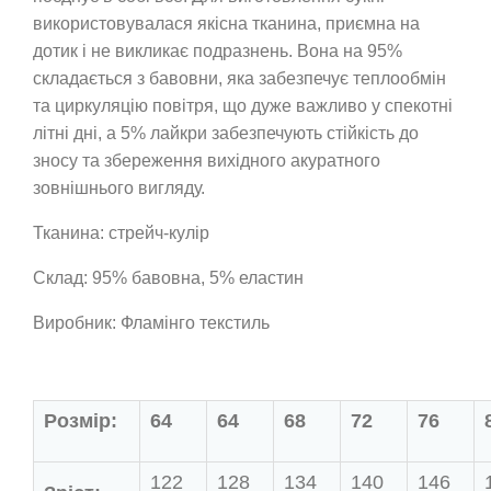
використовувалася якісна тканина, приємна на
дотик і не викликає подразнень. Вона на 95%
складається з бавовни, яка забезпечує теплообмін
та циркуляцію повітря, що дуже важливо у спекотні
літні дні, а 5% лайкри забезпечують стійкість до
зносу та збереження вихідного акуратного
зовнішнього вигляду.
Тканина: стрейч-кулір
Склад: 95% бавовна, 5% еластин
Виробник: Фламінго текстиль
Розмір:
64
64
68
72
76
122
128
134
140
146