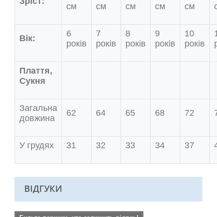
Зріст:
см
см
см
см
см
6
7
8
9
10
Вік:
років
років
років
років
років
Плаття,
Сукня
Загальна
62
64
65
68
72
довжина
У грудях
31
32
33
34
37
ВІДГУКИ