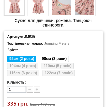
Сукня для дівчинки, рожева. Танцюючі
єдинороги.
Артикул:
JM539
Торгівельная марка:
Jumping Meters
Зріст:
92см (2 роки)
98см (3 роки)
104см (4 рока)
110см (5 років)
116см (6 років)
122см (7 років)
Кількість:
335 грн.
Было
479 грн.