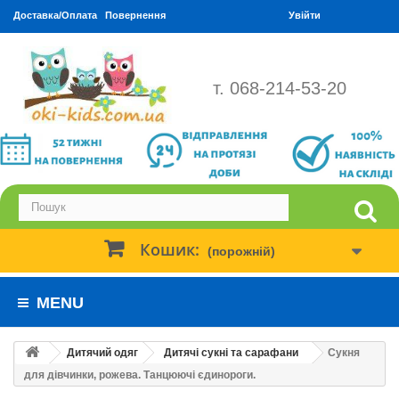
Доставка/Оплата
Повернення
Увійти
т. 068-214-53-20
Кошик:
(порожній)
MENU
Дитячий одяг
Дитячі сукні та сарафани
Сукня
для дівчинки, рожева. Танцюючі єдинороги.