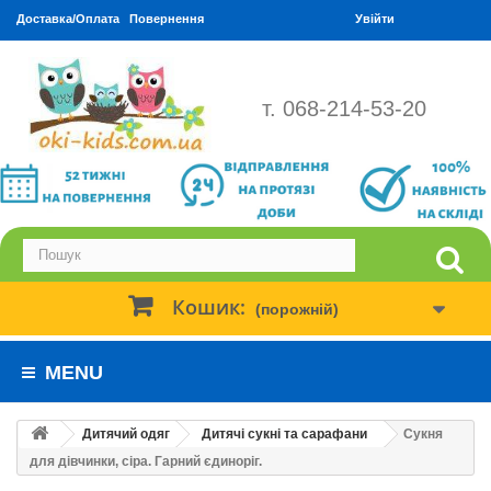
Доставка/Оплата
Повернення
Увійти
т. 068-214-53-20
Кошик:
(порожній)
MENU
Дитячий одяг
Дитячі сукні та сарафани
Сукня
для дівчинки, сіра. Гарний єдиноріг.