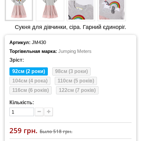
Сукня для дівчинки, сіра. Гарний єдиноріг.
Артикул:
JM430
Торгівельная марка:
Jumping Meters
Зріст:
92см (2 роки)
98см (3 роки)
104см (4 рока)
110см (5 років)
116см (6 років)
122см (7 років)
Кількість:
259 грн.
Было
518 грн.