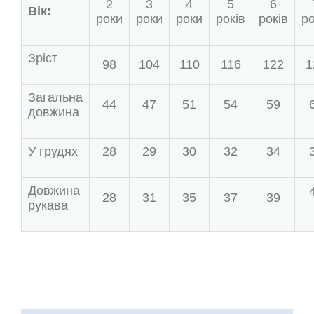
2
3
4
5
6
Вік:
роки
роки
роки
років
років
ро
Зріст
98
104
110
116
122
1
Загальна
44
47
51
54
59
довжина
У грудях
28
29
30
32
34
Довжина
28
31
35
37
39
рукава