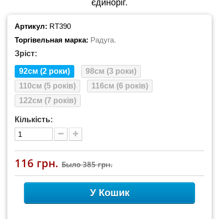
єдиноріг.
Артикул:
RT390
Торгівельная марка:
Радуга.
Зріст:
92см (2 роки)
98см (3 роки)
110см (5 років)
116см (6 років)
122см (7 років)
Кількість:
116 грн.
Было
385 грн.
У Кошик