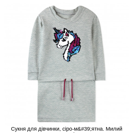
Сукня для дівчинки, сіро-м&#39;ятна. Милий