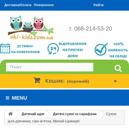
Доставка/Оплата
Повернення
Увійти
т. 068-214-53-20
Кошик:
(порожній)
MENU
Дитячий одяг
Дитячі сукні та сарафани
Сукня
для дівчинки, сіро-м'ятна. Милий єдиноріг.