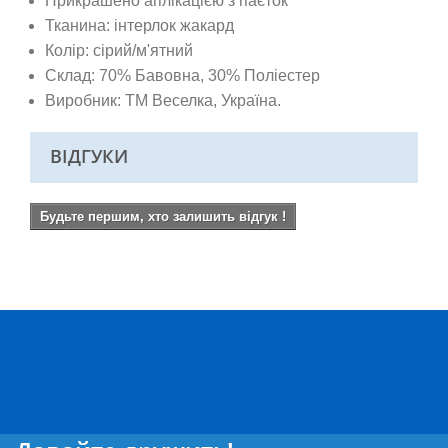
Прикрашено аплікацією з паєток
Тканина: інтерлок жакард
Колір: сірий/м'ятний
Склад: 70% Бавовна, 30% Поліестер
Виробник: ТМ Веселка, Україна.
ВІДГУКИ
Будьте першим, хто залишить відгук !