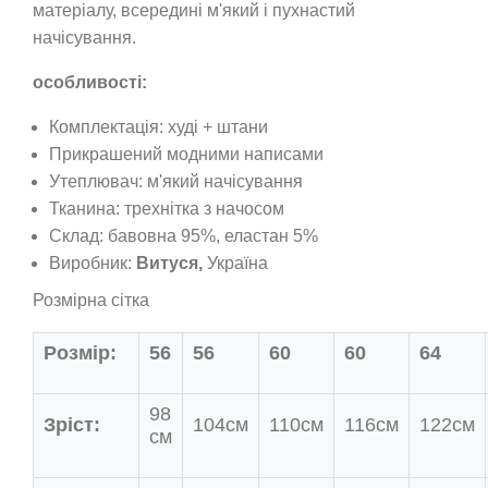
матеріалу, всередині м'який і пухнастий
начісування.
особливості:
Комплектація: худі + штани
Прикрашений модними написами
Утеплювач: м'який начісування
Тканина:
трехнітка з начосом
Склад: бавовна 95%, еластан 5%
Виробник:
Витуся,
Україна
Розмірна сітка
Розмір:
56
56
60
60
64
98
Зріст:
104см
110см
116см
122см
см