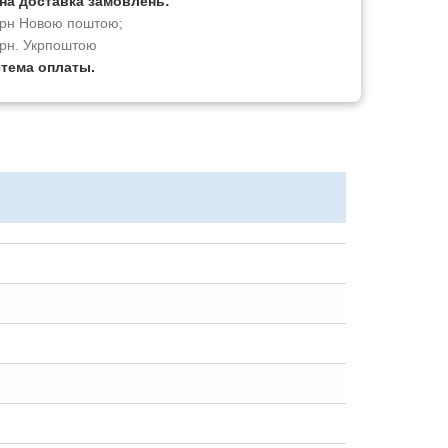
на доставка замовлень:
 грн Новою поштою;
грн. Укрпоштою
стема оплаты.