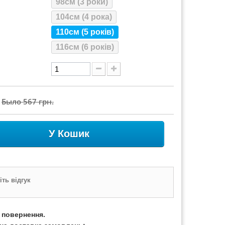
98см (3 роки)
104см (4 рока)
110см (5 років)
116см (6 років)
Было
567 грн.
У Кошик
ть відгук
а повернення.