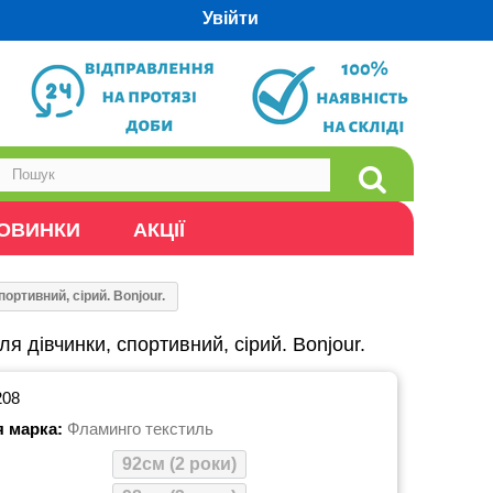
Увійти
ОВИНКИ
АКЦІЇ
ортивний, сірий. Bonjour.
я дівчинки, спортивний, сірий. Bonjour.
208
я марка:
Фламинго текстиль
92см (2 роки)