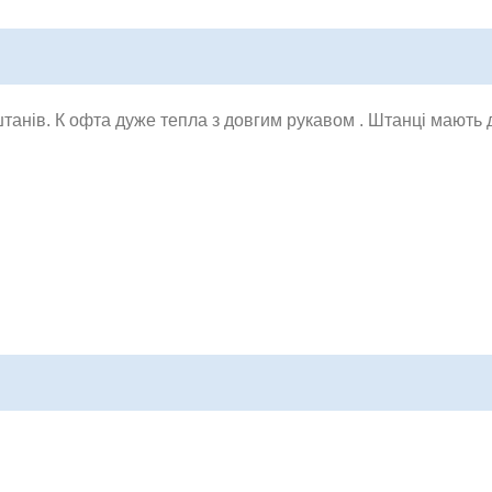
танів. К
офта дуже тепла з довгим рукавом
. Штанці мають д