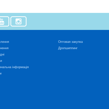
влення
Оптовая закупка
рнення
Дропшиппинг
дні
си
ональна інформація
и