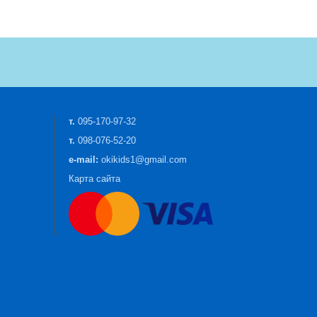
т.
095-170-97-32
т.
098-076-52-20
e-mail:
okikids1@gmail.com
Карта сайта