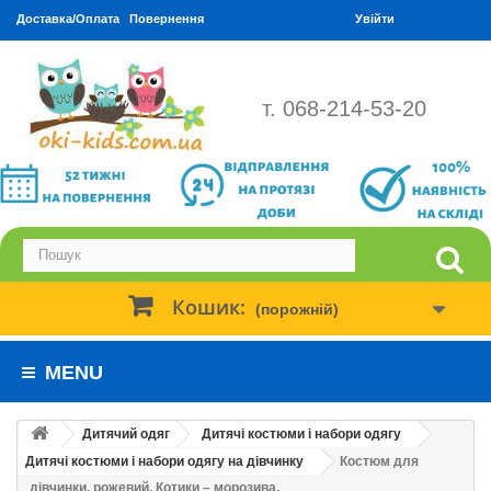
Доставка/Оплата
Повернення
Увійти
т. 068-214-53-20
Кошик:
(порожній)
MENU
Дитячий одяг
Дитячі костюми і набори одягу
Дитячі костюми і набори одягу на дівчинку
Костюм для
дівчинки, рожевий. Котики – морозива.