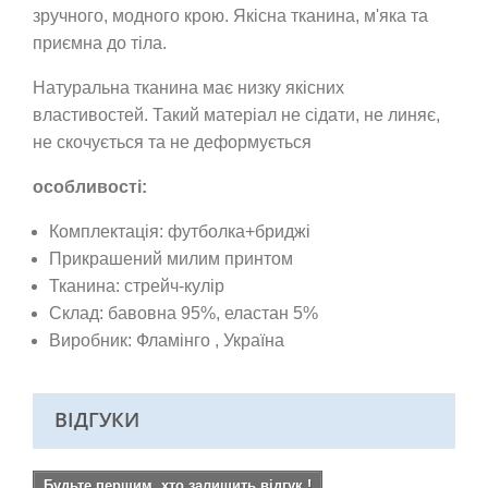
зручного, модного крою.
Якісна тканина,
м'яка та
приємна до тіла.
Натуральна тканина має низку якісних
властивостей. Такий матеріал не сідати, не линяє,
не скочується та не деформується
особливості:
Комплектація: футболка+бриджі
Прикрашений милим принтом
Тканина:
стрейч-кулір
Склад: бавовна 95%, еластан 5%
Виробник: Фламінго
, Україна
ВІДГУКИ
Будьте першим, хто залишить відгук !