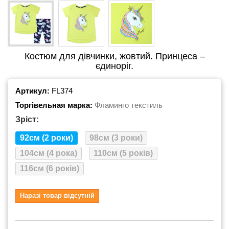
Костюм для дівчинки, жовтий. Принцеса –
єдиноріг.
Артикул:
FL374
Торгівельная марка:
Фламинго текстиль
Зріст:
92см (2 роки)
98см (3 роки)
104см (4 рока)
110см (5 років)
116см (6 років)
Наразі товар відсутній