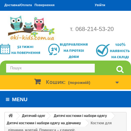
Доставка/Оплата
Повернення
Увійти
т. 068-214-53-20
Кошик:
(порожній)
MENU
Дитячий одяг
Дитячі костюми і набори одягу
Дитячі костюми і набори одягу на дівчинку
Костюм для
дівчинки, жовтий. Принцеса – єдиноріг.