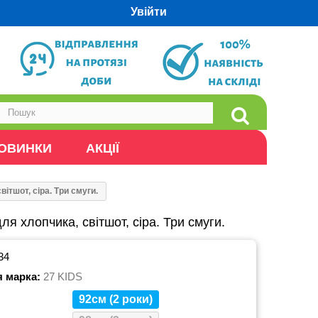
Увійти
ОВИНКИ
АКЦІЇ
ітшот, сіра. Три смуги.
ля хлопчика, світшот, сіра. Три смуги.
34
я марка:
27 KIDS
92см (2 роки)