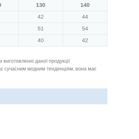
0
130
140
42
44
51
54
40
42
и виготовленні даної продукції
ає сучасним модним тенденціям, вона має