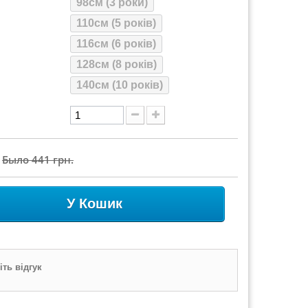
98см (3 роки)
110см (5 років)
116см (6 років)
128см (8 років)
140см (10 років)
Было
441 грн.
У Кошик
ть відгук