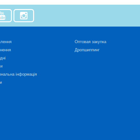
влення
Оптовая закупка
рнення
Дропшиппинг
дні
си
ональна інформація
и