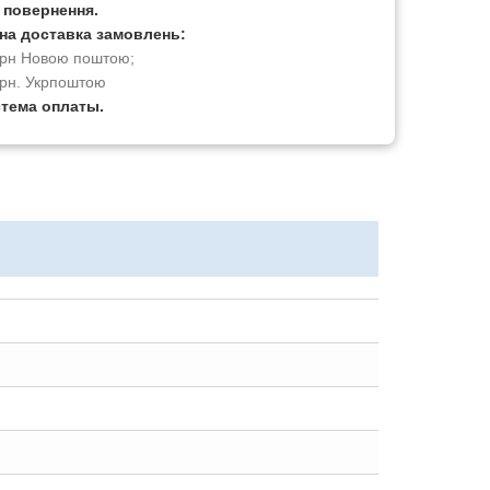
а повернення.
на доставка замовлень:
 грн Новою поштою;
грн. Укрпоштою
стема оплаты.