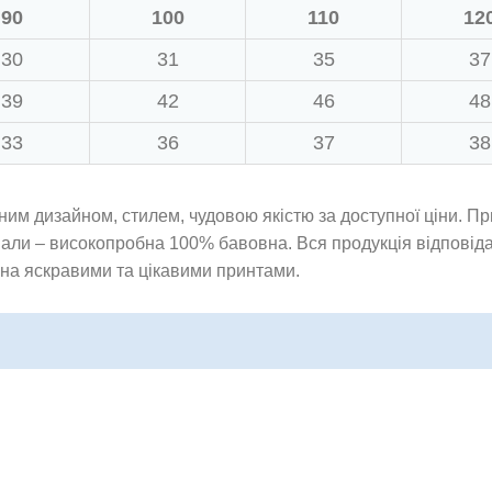
90
100
110
12
30
31
35
37
39
42
46
48
33
36
37
38
ним дизайном, стилем, чудовою якістю за доступної ціни. Пр
іали – високопробна 100% бавовна. Вся продукція відповід
ана яскравими та цікавими принтами.