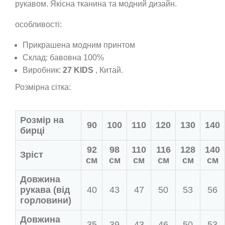
рукавом. Якісна тканина та модний дизайн.
особливості:
Прикрашена модним принтом
Склад: бавовна 100%
Виробник:
27 KIDS
, Китай.
Розмірна сітка:
Розмір на
90
100
110
120
130
140
бирці
92
98
110
116
128
140
Зріст
см
см
см
см
см
см
Довжина
рукава (від
40
43
47
50
53
56
горловини)
Довжина
35
39
43
46
50
53