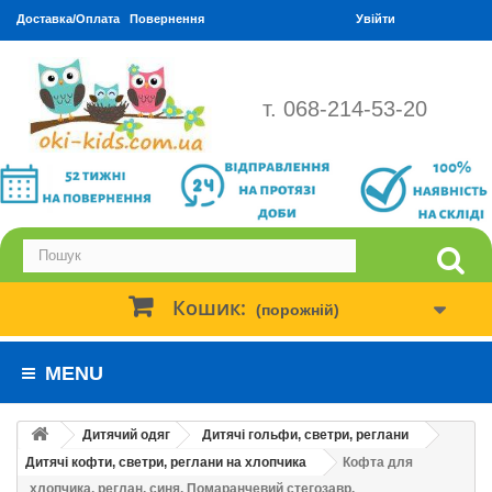
Доставка/Оплата
Повернення
Увійти
т. 068-214-53-20
Кошик:
(порожній)
MENU
Дитячий одяг
Дитячі гольфи, светри, реглани
Дитячі кофти, светри, реглани на хлопчика
Кофта для
хлопчика, реглан, синя. Помаранчевий стегозавр.