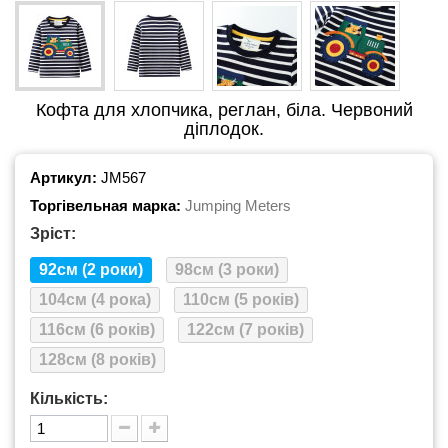
Кофта для хлопчика, реглан, біла. Червоний
діплодок.
Артикул:
JM567
Торгівельная марка:
Jumping Meters
Зріст:
92см (2 роки)
98см (3 роки)
104см (4 рока)
110см (5 років)
116см (6 років)
122см (7 років)
128см (8 років)
Кількість: