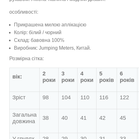
особливості:
Прикрашена милою аплікацією
Колір: білий / чорний
Склад: бавовна 100%
Виробник: Jumping Meters, Китай.
Розмірна сітка:
2
3
4
5
6
вік:
роки
роки
роки
років
років
Зріст
98
104
110
116
122
Загальна
38
40
41
42
45
довжина
У грудях
28
29
30
31
33