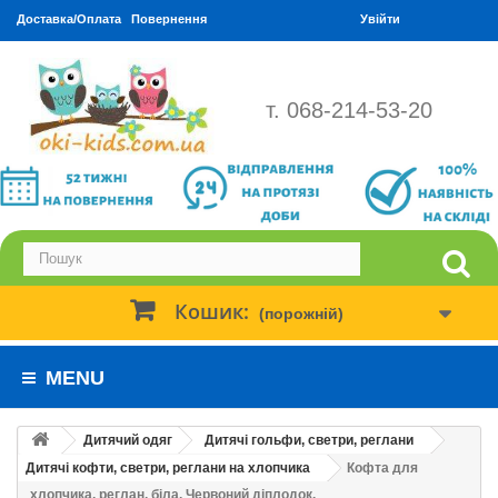
Доставка/Оплата
Повернення
Увійти
т. 068-214-53-20
Кошик:
(порожній)
MENU
Дитячий одяг
Дитячі гольфи, светри, реглани
Дитячі кофти, светри, реглани на хлопчика
Кофта для
хлопчика, реглан, біла. Червоний діплодок.