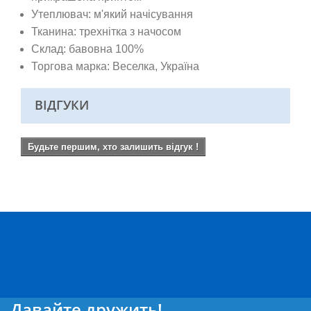
Утеплювач: м'який начісування
Тканина: трехнітка з начосом
Склад: бавовна 100%
Торгова марка: Веселка, Україна
ВІДГУКИ
Будьте першим, хто залишить відгук !
Давайте дружить!