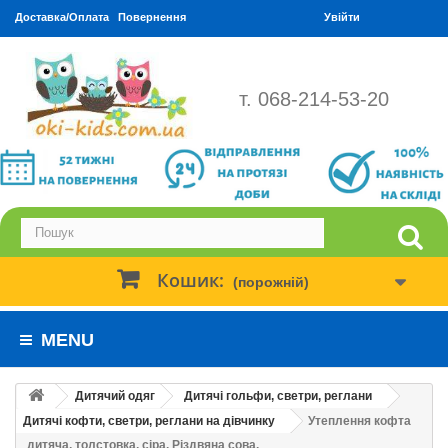
Доставка/Оплата
Повернення
Увійти
т. 068-214-53-20
Кошик:
(порожній)
MENU
Дитячий одяг
Дитячі гольфи, светри, реглани
Дитячі кофти, светри, реглани на дівчинку
Утеплення кофта
дитяча, толстовка, сіра. Різдвяна сова.