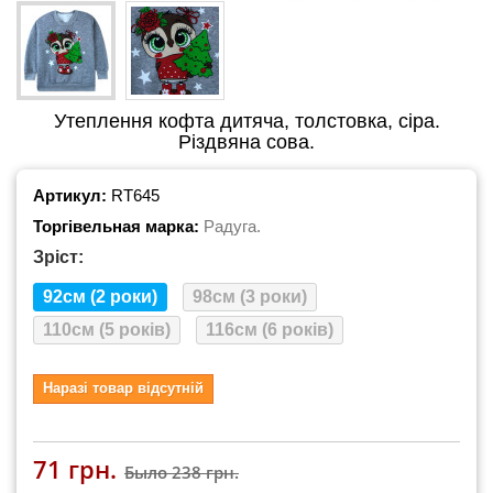
Утеплення кофта дитяча, толстовка, сіра.
Різдвяна сова.
Артикул:
RT645
Торгівельная марка:
Радуга.
Зріст:
92см (2 роки)
98см (3 роки)
110см (5 років)
116см (6 років)
Наразі товар відсутній
71 грн.
Было
238 грн.