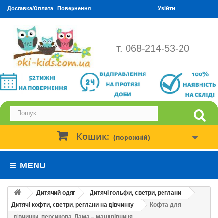
Доставка/Оплата
Повернення
Увійти
т. 068-214-53-20
Кошик:
(порожній)
MENU
Дитячий одяг
Дитячі гольфи, светри, реглани
Дитячі кофти, светри, реглани на дівчинку
Кофта для
дівчинки, персикова. Лама – мандрівниця.