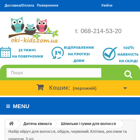
Доставка/Оплата
Повернення
Увійти
т. 068-214-53-20
Кошик:
(порожній)
MENU
Дитяча кімната
Шпильки і гумки для волосся
Набір обруч для волосся, обідок, червоний. Клітина, рослини та
однотон. 3 шт.