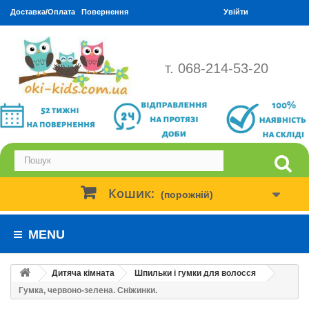
Доставка/Оплата
Повернення
Увійти
т. 068-214-53-20
Кошик:
(порожній)
MENU
Дитяча кімната
Шпильки і гумки для волосся
Гумка, червоно-зелена. Сніжинки.