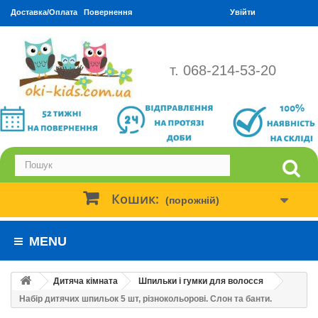
Доставка/Оплата
Повернення
Увійти
т. 068-214-53-20
Кошик:
(порожній)
MENU
Дитяча кімната
Шпильки і гумки для волосся
Набір дитячих шпильок 5 шт, різнокольорові. Слон та банти.