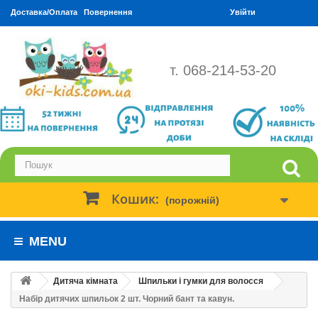
Доставка/Оплата
Повернення
Увійти
т. 068-214-53-20
Кошик:
(порожній)
MENU
Дитяча кімната
Шпильки і гумки для волосся
Набір дитячих шпильок 2 шт. Чорний бант та кавун.